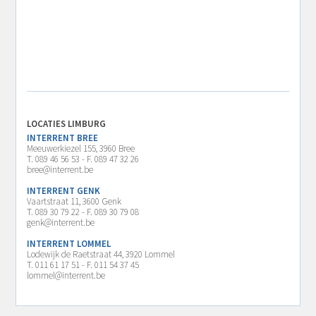
LOCATIES LIMBURG
INTERRENT BREE
Meeuwerkiezel 155, 3960 Bree
T. 089 46 56 53 - F. 089 47 32 26
bree@interrent.be
INTERRENT GENK
Vaartstraat 11, 3600 Genk
T. 089 30 79 22 - F. 089 30 79 08
genk@interrent.be
INTERRENT LOMMEL
Lodewijk de Raetstraat 44, 3920 Lommel
T. 011 61 17 51 - F. 011 54 37 45
lommel@interrent.be