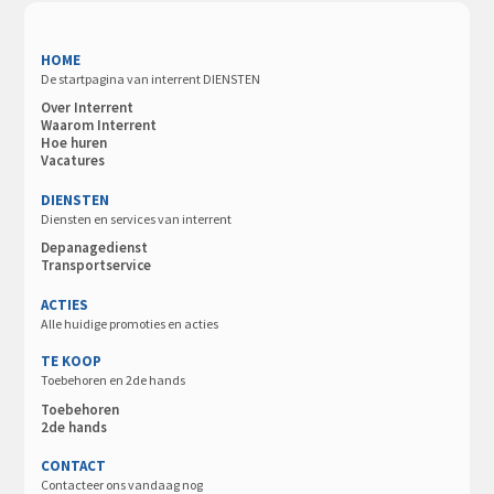
HOME
De startpagina van interrent DIENSTEN
Over Interrent
Waarom Interrent
Hoe huren
Vacatures
DIENSTEN
Diensten en services van interrent
Depanagedienst
Transportservice
ACTIES
Alle huidige promoties en acties
TE KOOP
Toebehoren en 2de hands
Toebehoren
2de hands
CONTACT
Contacteer ons vandaag nog