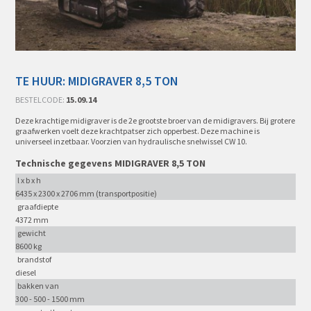
TE HUUR: MIDIGRAVER 8,5 TON
BESTELCODE:
15.09.14
Deze krachtige midigraver is de 2e grootste broer van de midigravers. Bij grotere
graafwerken voelt deze krachtpatser zich opperbest. Deze machine is
universeel inzetbaar. Voorzien van hydraulische snelwissel CW 10.
Technische gegevens MIDIGRAVER 8,5 TON
l x b x h
6435 x 2300 x 2706 mm (transportpositie)
graafdiepte
4372 mm
gewicht
8600 kg
brandstof
diesel
bakken van
300 - 500 - 1500 mm