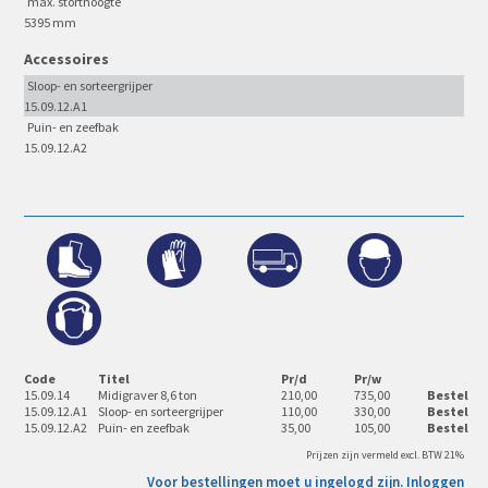
max. storthoogte
5395 mm
Accessoires
Sloop- en sorteergrijper
15.09.12.A1
Puin- en zeefbak
15.09.12.A2
Code
Titel
Pr/d
Pr/w
15.09.14
Midigraver 8,6 ton
210,00
735,00
Bestel
15.09.12.A1
Sloop- en sorteergrijper
110,00
330,00
Bestel
15.09.12.A2
Puin- en zeefbak
35,00
105,00
Bestel
Prijzen zijn vermeld excl. BTW 21%
Voor bestellingen moet u ingelogd zijn.
Inloggen