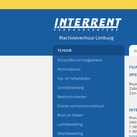
Machineverhuur Limburg
TE HUUR
Schaarliften en hoogwerkers
FILI
Klimmateriaal
OPE
Hijs- en heftoestellen
Maan
Grondbewerking
Zate
Zon-
Meetinstrumenten
Diverse aannemersmateriaal
INT
Boren en breken
Meeu
3960
Luchtbewerking
T. 08
F. 08
Steenbewerking
bree