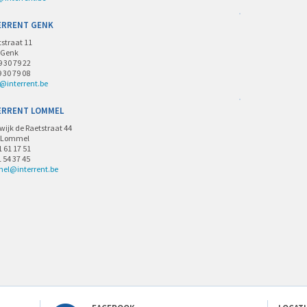
ERRENT GENK
tstraat 11
 Genk
9 30 79 22
9 30 79 08
@interrent.be
ERRENT LOMMEL
wijk de Raetstraat 44
 Lommel
1 61 17 51
1 54 37 45
el@interrent.be