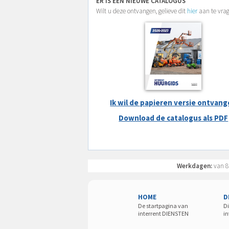
ER IS EEN NIEUWE CATALOGUS
Wilt u deze ontvangen, gelieve dit
hier
aan te vra
Ik wil de papieren versie ontvan
Download de catalogus als PDF
Werkdagen:
van 8
HOME
D
De startpagina van
Di
interrent DIENSTEN
in