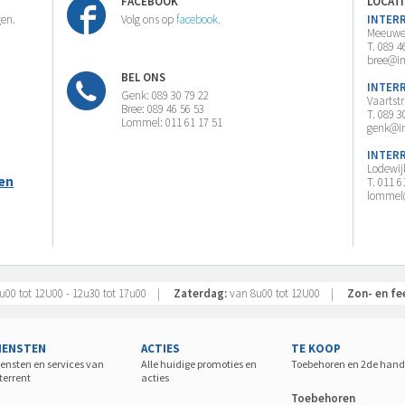
FACEBOOK
LOCAT
gen.
Volg ons op
facebook
.
INTER
Meeuwer
T. 089 4
bree@in
BEL ONS
INTER
Genk: 089 30 79 22
Vaartst
Bree: 089 46 56 53
T. 089 3
Lommel: 011 61 17 51
genk@in
INTER
Lodewij
gen
T. 011 6
lommel@
u00 tot 12U00 - 12u30 tot 17u00 |
Zaterdag:
van 8u00 tot 12U00 |
Zon- en fe
IENSTEN
ACTIES
TE KOOP
ensten en services van
Alle huidige promoties en
Toebehoren en 2de hand
terrent
acties
Toebehoren