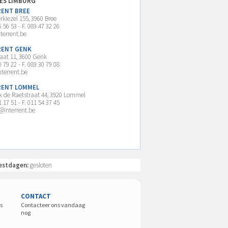
IES LIMBURG
RENT BREE
kiezel 155, 3960 Bree
6 56 53 - F. 089 47 32 26
terrent.be
RENT GENK
raat 11, 3600 Genk
0 79 22 - F. 089 30 79 08
terrent.be
RENT LOMMEL
k de Raetstraat 44, 3920 Lommel
1 17 51 - F. 011 54 37 45
interrent.be
estdagen:
gesloten
CONTACT
s
Contacteer ons vandaag
nog