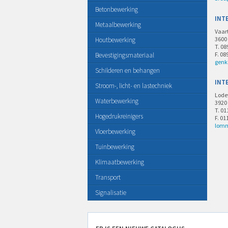
Betonbewerking
INT
Metaalbewerking
Vaar
3600
Houtbewerking
T. 08
F. 08
Bevestigingsmateriaal
genk
Schilderen en behangen
INT
Stroom-, licht- en lastechniek
Lode
Waterbewerking
3920
T. 01
Hogedrukreinigers
F. 01
lomm
Vloerbewerking
Tuinbewerking
Klimaatbewerking
Transport
Signalisatie