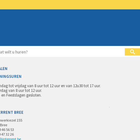
ALEN
NINGSUREN
dag tot vrijdag van 8 uur tot 12 uur en van 12u30 tot 17 uur.
rdag van 8 uur tot 12 uur.
 en Feestdagen gesloten.
ERRENT BREE
werkiezel 155
 Bree
9 46 56 53
9 47 32 26
@interrent.be