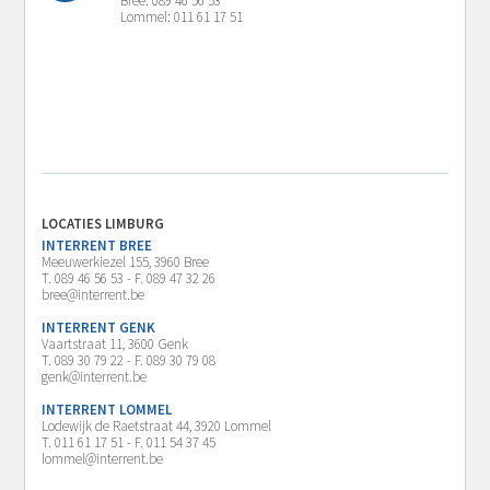
Bree: 089 46 56 53
Lommel: 011 61 17 51
LOCATIES LIMBURG
INTERRENT BREE
Meeuwerkiezel 155, 3960 Bree
T. 089 46 56 53 - F. 089 47 32 26
bree@interrent.be
INTERRENT GENK
Vaartstraat 11, 3600 Genk
T. 089 30 79 22 - F. 089 30 79 08
genk@interrent.be
INTERRENT LOMMEL
Lodewijk de Raetstraat 44, 3920 Lommel
T. 011 61 17 51 - F. 011 54 37 45
lommel@interrent.be