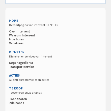
HOME
De startpagina van interrent DIENSTEN
Over Interrent
Waarom Interrent
Hoe huren
Vacatures
DIENSTEN
Diensten en services van interrent
Depanagedienst
Transportservice
ACTIES
Alle huidige promoties en acties
TE KOOP
Toebehoren en 2de hands
Toebehoren
2de hands