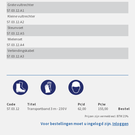
Grote vultrechter
57.03.12.A1
Kleine vultrechter
57.03.12.A2
Steunvoet
57.03.12.A5
Wielenset
57.03.12.A4
Verbindingskabel
57.03.12.A3
Code
Titel
Pr/d
Pr/w
57.03.12
Transportband 3 m - 230 V
62,00
155,00
Bestel
Prijzen zijn vermeld excl. BTW 21%
Voor bestellingen moet u ingelogd zijn.
Inloggen