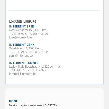
LOCATIES LIMBURG
INTERRENT BREE
Meeuwerkiezel 155, 3960 Bree
T. 089 46 56 53 - F. 089 47 32 26
bree@interrent.be
INTERRENT GENK
Vaartstraat 11, 3600 Genk
T. 089 30 79 22 - F. 089 30 79 08
genk@interrent.be
INTERRENT LOMMEL
Lodewijk de Raetstraat 44, 3920 Lommel
T. 011 61 17 51 - F. 011 54 37 45
lommel@interrent.be
HOME
De startpagina van interrent DIENSTEN