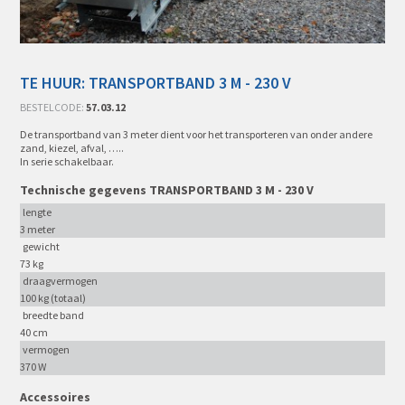
TE HUUR: TRANSPORTBAND 3 M - 230 V
BESTELCODE:
57.03.12
De transportband van 3 meter dient voor het transporteren van onder andere
zand, kiezel, afval, …..
In serie schakelbaar.
Technische gegevens TRANSPORTBAND 3 M - 230 V
lengte
3 meter
gewicht
73 kg
draagvermogen
100 kg (totaal)
breedte band
40 cm
vermogen
370 W
Accessoires