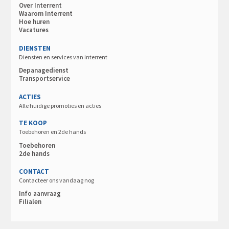
Over Interrent
Waarom Interrent
Hoe huren
Vacatures
DIENSTEN
Diensten en services van interrent
Depanagedienst
Transportservice
ACTIES
Alle huidige promoties en acties
TE KOOP
Toebehoren en 2de hands
Toebehoren
2de hands
CONTACT
Contacteer ons vandaag nog
Info aanvraag
Filialen