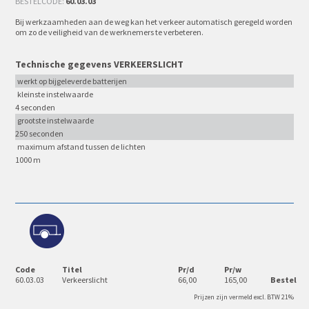
BESTELCODE:
60.03.03
Bij werkzaamheden aan de weg kan het verkeer automatisch geregeld worden
om zo de veiligheid van de werknemers te verbeteren.
Technische gegevens VERKEERSLICHT
werkt op bijgeleverde batterijen
kleinste instelwaarde
4 seconden
grootste instelwaarde
250 seconden
maximum afstand tussen de lichten
1000 m
Code
Titel
Pr/d
Pr/w
60.03.03
Verkeerslicht
66,00
165,00
Bestel
Prijzen zijn vermeld excl. BTW 21%