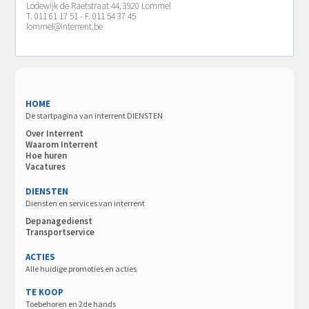
Lodewijk de Raetstraat 44, 3920 Lommel
T. 011 61 17 51 - F. 011 54 37 45
lommel@interrent.be
HOME
De startpagina van interrent DIENSTEN
Over Interrent
Waarom Interrent
Hoe huren
Vacatures
DIENSTEN
Diensten en services van interrent
Depanagedienst
Transportservice
ACTIES
Alle huidige promoties en acties
TE KOOP
Toebehoren en 2de hands