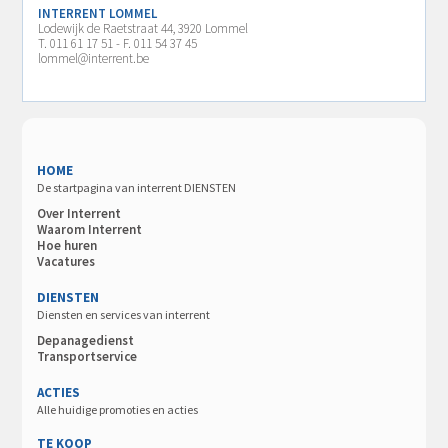
INTERRENT LOMMEL
Lodewijk de Raetstraat 44, 3920 Lommel
T. 011 61 17 51 - F. 011 54 37 45
lommel@interrent.be
HOME
De startpagina van interrent DIENSTEN
Over Interrent
Waarom Interrent
Hoe huren
Vacatures
DIENSTEN
Diensten en services van interrent
Depanagedienst
Transportservice
ACTIES
Alle huidige promoties en acties
TE KOOP