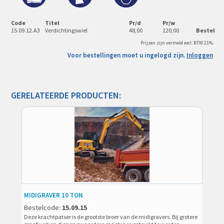
Code
Titel
Pr/d
Pr/w
15.09.12.A3
Verdichtingswiel
48,00
120,00
Bestel
Prijzen zijn vermeld excl. BTW 21%
Voor bestellingen moet u ingelogd zijn.
Inloggen
GERELATEERDE PRODUCTEN:
MIDIGRAVER 10 TON
Bestelcode:
15.09.15
Deze krachtpatser is de grootste broer van de midigravers. Bij grotere